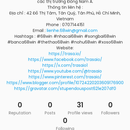
các thị trường Đông Nam Á.
Thông tin liên hệ :
Địa chỉ : 42 Đỗ Thị Tâm, Tân Quý, Tân Phú, Hồ Chí Minh,
Vietnam
Phone : 0707144151
Email :
lienhe.68win@gmail.com
Hashtags : #68win #nhacai68win #songbai68win
#banca68win #thethao68win #nohu68win #xoso68win
Website:
https://trasa.io/
https://www.facebook.com/trasaio/
https://x.com/trasaio1
https://www.youtube.com/@trasaio
https://www.pinterest.com/trasaio/
https://www.blogger.com/profile/10724220203609176900
https://gravatar.com/stupendouspost621e207df0
0
0
31
0
Reputation
Posts
Profile views
Followers
0
Following