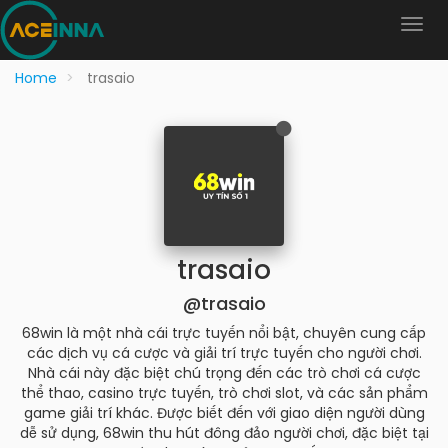
Home
trasaio
trasaio
@trasaio
68win là một nhà cái trực tuyến nổi bật, chuyên cung cấp
các dịch vụ cá cược và giải trí trực tuyến cho người chơi.
Nhà cái này đặc biệt chú trọng đến các trò chơi cá cược
thể thao, casino trực tuyến, trò chơi slot, và các sản phẩm
game giải trí khác. Được biết đến với giao diện người dùng
dễ sử dụng, 68win thu hút đông đảo người chơi, đặc biệt tại