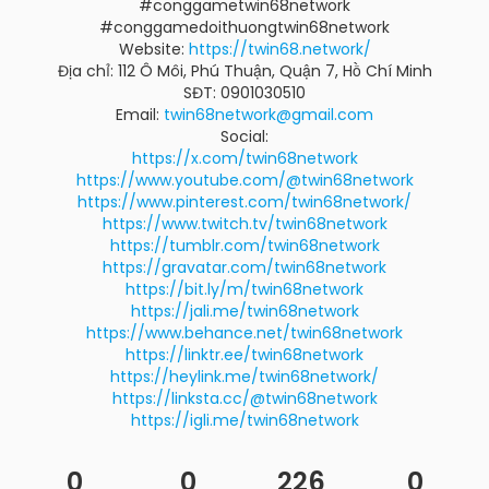
#conggametwin68network
#conggamedoithuongtwin68network
Website:
https://twin68.network/
Địa chỉ: 112 Ô Môi, Phú Thuận, Quận 7, Hồ Chí Minh
SĐT: 0901030510
Email:
twin68network@gmail.com
Social:
https://x.com/twin68network
https://www.youtube.com/@twin68network
https://www.pinterest.com/twin68network/
https://www.twitch.tv/twin68network
https://tumblr.com/twin68network
https://gravatar.com/twin68network
https://bit.ly/m/twin68network
https://jali.me/twin68network
https://www.behance.net/twin68network
https://linktr.ee/twin68network
https://heylink.me/twin68network/
https://linksta.cc/@twin68network
https://igli.me/twin68network
0
0
226
0