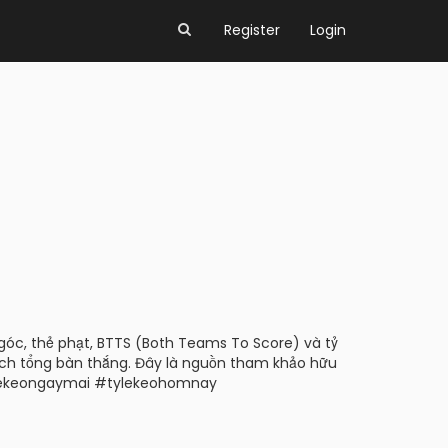
Register
Login
t góc, thẻ phạt, BTTS (Both Teams To Score) và tỷ
tích tổng bàn thắng. Đây là nguồn tham khảo hữu
tylekeongaymai #tylekeohomnay