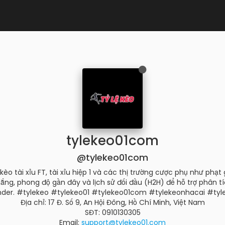
tylekeo01com
@tylekeo01com
èo tài xỉu FT, tài xỉu hiệp 1 và các thị trường cược phụ như phạ
ắng, phong độ gần đây và lịch sử đối đầu (H2H) để hỗ trợ phân 
Under. #tylekeo #tylekeo01 #tylekeo01com #tylekeonhacai #
Địa chỉ: 17 Đ. Số 9, An Hội Đông, Hồ Chí Minh, Việt Nam
SĐT: 0910130305
Email:
support@tylekeo01.com