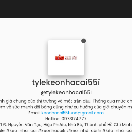
tylekeonhacai55i
@tylekeonhacai55i
 giá chung của thị trường về một trận đấu. Thông qua mức chấp 
êm về sức mạnh đội bóng cũng như xu hướng của giới chuyên m
Email:
keonhacai55fund@gmail.com
Hotline: 0973174777
271 Đ. Nguyễn Văn Tạo, Hiệp Phước, Nhà Bè, Thành phố Hồ Chí Minh
ble #keo_nha_cai #keonhacai5 #kèo_nhà_cái 5 #kèo_nhà_c