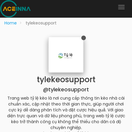
Home
tylekeosupport
tylekeosupport
@tylekeosupport
Trang web tỷ lệ kèo là nơi cung cấp thông tin kèo nhà cái
chuẩn xác, cập nhật theo thời gian thực, giúp người chơi
cực kỳ dễ dàng phân tích và đặt cược hiệu quả. Với giao
diện trực quan và dữ liệu phong phú, trang web tỷ lệ cược
kèo trở thành công cụ không thể thiếu cho dân cá độ
chuyên nghiệp.