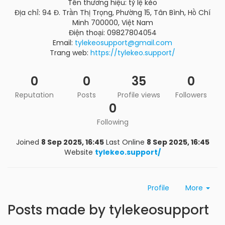
Tên thương hiệu: tỷ lệ kèo
Địa chỉ: 94 Đ. Trần Thị Trọng, Phường 15, Tân Bình, Hồ Chí
Minh 700000, Việt Nam
Điện thoại: 09827804054
Email:
tylekeosupport@gmail.com
Trang web:
https://tylekeo.support/
0
0
35
0
Reputation
Posts
Profile views
Followers
0
Following
Joined
8 Sep 2025, 16:45
Last Online
8 Sep 2025, 16:45
Website
tylekeo.support/
Profile
More
Posts made by tylekeosupport