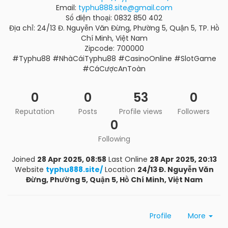
Email:
typhu888.site@gmail.com
Số điện thoại: 0832 850 402
Địa chỉ: 24/13 Đ. Nguyễn Văn Đừng, Phường 5, Quận 5, TP. Hồ
Chí Minh, Việt Nam
Zipcode: 700000
#Typhu88 #NhàCáiTyphu88 #CasinoOnline #SlotGame
#CáCượcAnToàn
0
0
53
0
Reputation
Posts
Profile views
Followers
0
Following
Joined
28 Apr 2025, 08:58
Last Online
28 Apr 2025, 20:13
Website
typhu888.site/
Location
24/13 Đ. Nguyễn Văn
Đừng, Phường 5, Quận 5, Hồ Chí Minh, Việt Nam
Profile
More