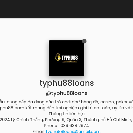
typhu88loans
@typhu88loans
, cung cấp đa dạng các trò chơi như bóng đá, casino, poker và x
hu88 cam kết mang đến trải nghiệm giải trí an toàn, uy tín và h
Thông tin liên hệ :
: 202A Lý Chính Thắng, Phường 9, Quận 3, Thành phố Hồ Chí Minh
Phone : 039 638 2974
Email:
typhu88loans@gmail.com