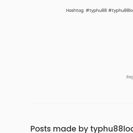
Hashtag: #typhu88 #typhu88l
Re
Posts made by typhu88lo