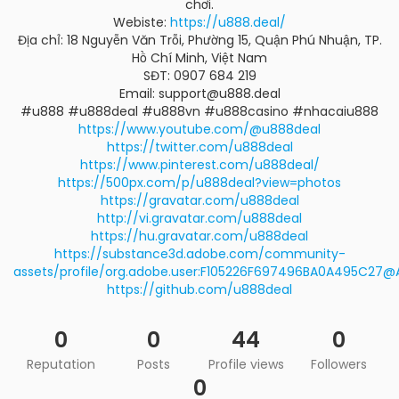
chơi.
Webiste:
https://u888.deal/
Địa chỉ: 18 Nguyễn Văn Trỗi, Phường 15, Quận Phú Nhuận, TP.
Hồ Chí Minh, Việt Nam
SĐT: 0907 684 219
Email: support@u888.deal
#u888 #u888deal #u888vn #u888casino #nhacaiu888
https://www.youtube.com/@u888deal
https://twitter.com/u888deal
https://www.pinterest.com/u888deal/
https://500px.com/p/u888deal?view=photos
https://gravatar.com/u888deal
http://vi.gravatar.com/u888deal
https://hu.gravatar.com/u888deal
https://substance3d.adobe.com/community-
assets/profile/org.adobe.user:F105226F697496BA0A495C27@
https://github.com/u888deal
0
0
44
0
Reputation
Posts
Profile views
Followers
0