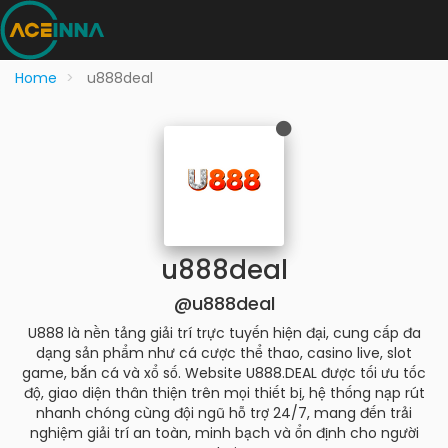
Home
u888deal
u888deal
@u888deal
U888 là nền tảng giải trí trực tuyến hiện đại, cung cấp đa
dạng sản phẩm như cá cược thể thao, casino live, slot
game, bắn cá và xổ số. Website U888.DEAL được tối ưu tốc
độ, giao diện thân thiện trên mọi thiết bị, hệ thống nạp rút
nhanh chóng cùng đội ngũ hỗ trợ 24/7, mang đến trải
nghiệm giải trí an toàn, minh bạch và ổn định cho người