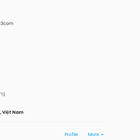
nt3com
ing
, Việt Nam
Profile
More