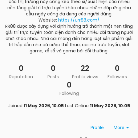
của thị trường này cũng kéo theo sự xuất hiện của nhiều
nền tảng giải trí trực tuyến khác nhau nhằm đáp ứng nhu
cầu ngày càng đa dạng của người dùng.
Website:
https://urr88.com/
RR88 được xây dựng với định hướng trở thành một nền tảng
giải trí trực tuyến toàn diện dành cho nhiều đối tượng người
chơi khác nhau. Nhà cái mang đến hàng loạt sản phẩm giải
trí hấp dẫn như cá cược thể thao, casino trực tuyến, slot
game, xổ số và game bài đổi thưởng.
0
0
22
0
Reputation
Posts
Profile views
Followers
0
Following
Joined
11 May 2026, 10:05
Last Online
11 May 2026, 10:05
Profile
More