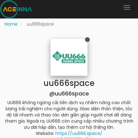
Home
uu666space
uu666space
@uu666space
UU666 không ngừng cải tiến dịch vụ nhằm nâng cao chất
lượng trải nghiệm cho người dùng. Giao diện thân thiện, tốc
độ tải nhanh và thao tác đơn giản giúp người chơi dễ dàng
tham gia. Ngoài ra, UU666 còn cung cấp nhiều chương trình
ưu đãi hấp dẫn, tạo thêm cơ hội thắng lớn.
Website:
https://uu666.space/