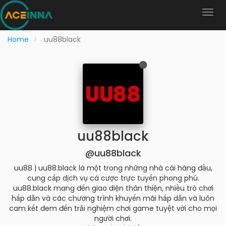
Home
uu88black
uu88black
@uu88black
uu88 | uu88.black là một trong những nhà cái hàng đầu,
cung cấp dịch vụ cá cược trực tuyến phong phú.
uu88.black mang đến giao diện thân thiện, nhiều trò chơi
hấp dẫn và các chương trình khuyến mãi hấp dẫn và luôn
cam kết đem đến trải nghiệm chơi game tuyệt vời cho mọi
người chơi.