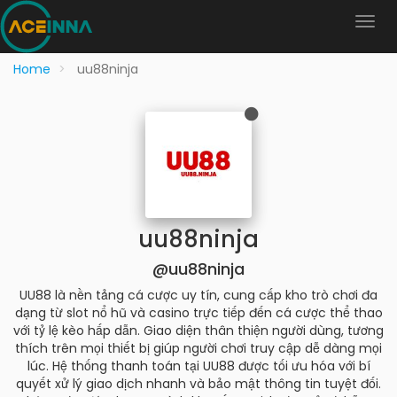
Home
uu88ninja
uu88ninja
@uu88ninja
UU88 là nền tảng cá cược uy tín, cung cấp kho trò chơi đa
dạng từ slot nổ hũ và casino trực tiếp đến cá cược thể thao
với tỷ lệ kèo hấp dẫn. Giao diện thân thiện người dùng, tương
thích trên mọi thiết bị giúp người chơi truy cập dễ dàng mọi
lúc. Hệ thống thanh toán tại UU88 được tối ưu hóa với bí
quyết xử lý giao dịch nhanh và bảo mật thông tin tuyệt đối.