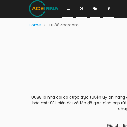
Home
uu88vipgrcom
UU88 là nhà cái cá cược trực tuyến uy tín hàng đ
bảo mật SSL hiện đại và tốc độ giao dịch nạp rú
chuy
Địa chỉ: 