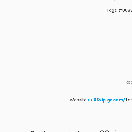
Tags: #UU8
Re
Website
uu88vip.gr.com/
Lo