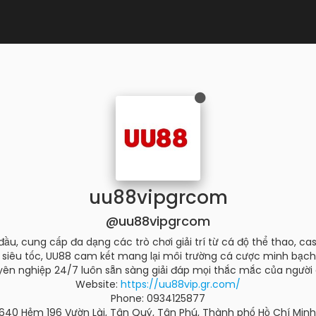
uu88vipgrcom
@uu88vipgrcom
ầu, cung cấp đa dạng các trò chơi giải trí từ cá độ thể thao, ca
t siêu tốc, UU88 cam kết mang lại môi trường cá cược minh bạch
ên nghiệp 24/7 luôn sẵn sàng giải đáp mọi thắc mắc của người 
Website:
https://uu88vip.gr.com/
Phone: 0934125877
19640 Hẻm 196 Vườn Lài, Tân Quý, Tân Phú, Thành phố Hồ Chí Minh