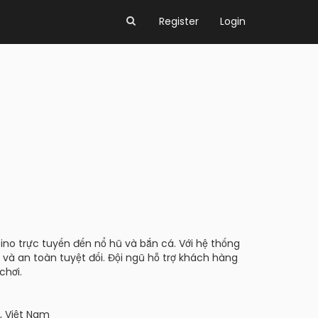
Register
Login
sino trực tuyến đến nổ hũ và bắn cá. Với hệ thống
 và an toàn tuyệt đối. Đội ngũ hỗ trợ khách hàng
chơi.
, Việt Nam