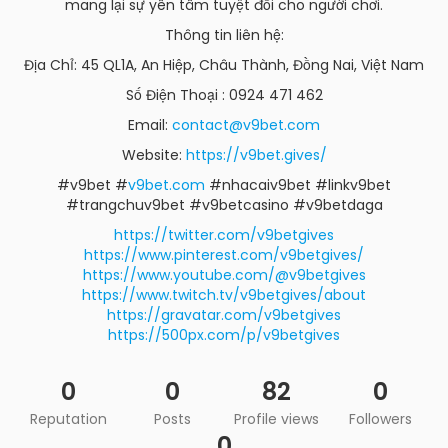
mang lại sự yên tâm tuyệt đối cho người chơi.
Thông tin liên hệ:
Địa Chỉ: 45 QL1A, An Hiệp, Châu Thành, Đồng Nai, Việt Nam
Số Điện Thoại : 0924 471 462
Email:
contact@v9bet.com
Website:
https://v9bet.gives/
#v9bet #
v9bet.com
#nhacaiv9bet #linkv9bet
#trangchuv9bet #v9betcasino #v9betdaga
https://twitter.com/v9betgives
https://www.pinterest.com/v9betgives/
https://www.youtube.com/@v9betgives
https://www.twitch.tv/v9betgives/about
https://gravatar.com/v9betgives
https://500px.com/p/v9betgives
0
0
82
0
Reputation
Posts
Profile views
Followers
0