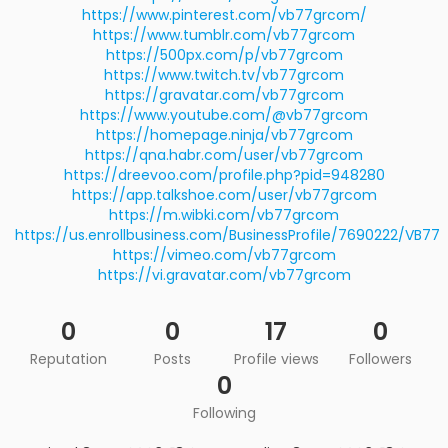
https://www.pinterest.com/vb77grcom/
https://www.tumblr.com/vb77grcom
https://500px.com/p/vb77grcom
https://www.twitch.tv/vb77grcom
https://gravatar.com/vb77grcom
https://www.youtube.com/@vb77grcom
https://homepage.ninja/vb77grcom
https://qna.habr.com/user/vb77grcom
https://dreevoo.com/profile.php?pid=948280
https://app.talkshoe.com/user/vb77grcom
https://m.wibki.com/vb77grcom
https://us.enrollbusiness.com/BusinessProfile/7690222/VB77
https://vimeo.com/vb77grcom
https://vi.gravatar.com/vb77grcom
0
0
17
0
Reputation
Posts
Profile views
Followers
0
Following