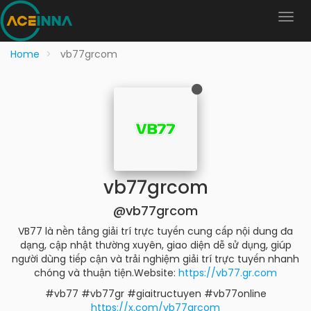
Home
vb77grcom
vb77grcom
@vb77grcom
VB77 là nền tảng giải trí trực tuyến cung cấp nội dung đa
dạng, cập nhật thường xuyên, giao diện dễ sử dụng, giúp
người dùng tiếp cận và trải nghiệm giải trí trực tuyến nhanh
chóng và thuận tiện.Website:
https://vb77.gr.com
#vb77 #vb77gr #giaitructuyen #vb77online
https://x.com/vb77grcom