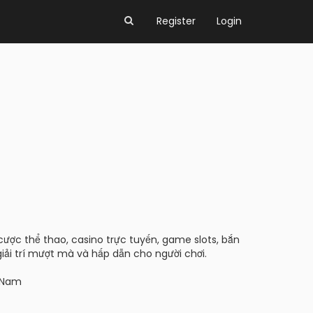
Register
Login
cược thể thao, casino trực tuyến, game slots, bắn
giải trí mượt mà và hấp dẫn cho người chơi.
t Nam