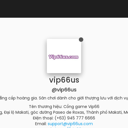
vip66us
@vip66us
ng cấp hoàng gia. Sân chơi dành cho giới thượng lưu với dịch v
Tên thương hiệu: Cổng game Vip66
ig, Đại lộ Makati, góc đường Paseo de Roxas, Thành phố Makati, Me
Điện thoại: (+63) 945 777 6666
Email:
support@vip66us.com