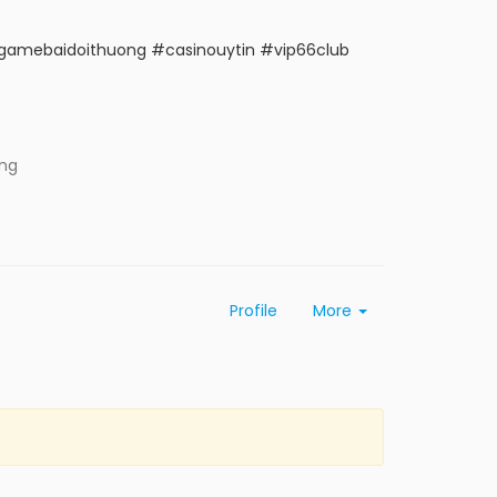
gamebaidoithuong #casinouytin #vip66club
ing
Profile
More