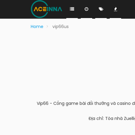
Home
vip66us
Vip66 - Cổng game bài đổi thưởng và casino đẳ
Địa chỉ: Tòa nhà Zuell