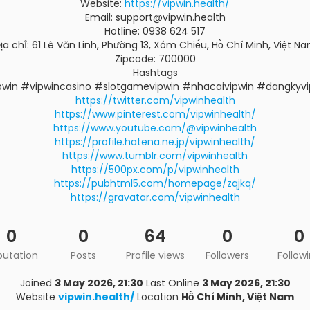
Website:
https://vipwin.health/
Email: support@vipwin.health
Hotline: 0938 624 517
ịa chỉ: 61 Lê Văn Linh, Phường 13, Xóm Chiếu, Hồ Chí Minh, Việt N
Zipcode: 700000
Hashtags
pwin #vipwincasino #slotgamevipwin #nhacaivipwin #dangkyvi
https://twitter.com/vipwinhealth
https://www.pinterest.com/vipwinhealth/
https://www.youtube.com/@vipwinhealth
https://profile.hatena.ne.jp/vipwinhealth/
https://www.tumblr.com/vipwinhealth
https://500px.com/p/vipwinhealth
https://pubhtml5.com/homepage/zqjkq/
https://gravatar.com/vipwinhealth
0
0
64
0
0
putation
Posts
Profile views
Followers
Follow
Joined
3 May 2026, 21:30
Last Online
3 May 2026, 21:30
Website
vipwin.health/
Location
Hồ Chí Minh, Việt Nam