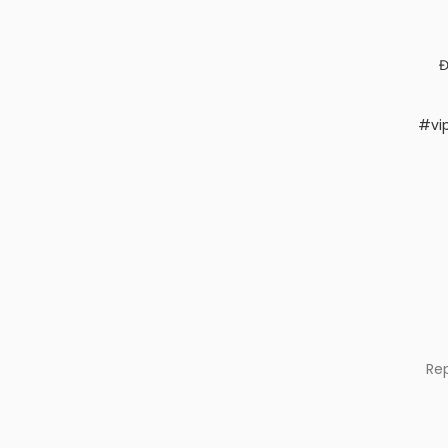
Đ
#vi
Re