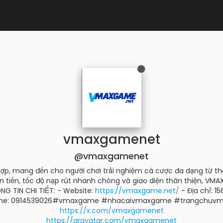
vmaxgamenet
@vmaxgamenet
hợp, mang đến cho người chơi trải nghiệm cá cược đa dạng từ th
ên tiến, tốc độ nạp rút nhanh chóng và giao diện thân thiện, V
ÔNG TIN CHI TIẾT: - Website:
https://vmaxgame.net/
- Địa chỉ: 1
tline: 0914539026#vmaxgame #nhacaivmaxgame #trangchu
https://x.com/vmaxgamenet
https://gravatar.com/vmaxgamenet