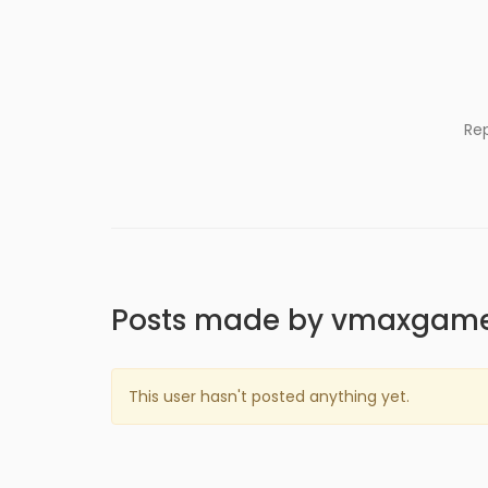
Re
Posts made by vmaxgam
This user hasn't posted anything yet.