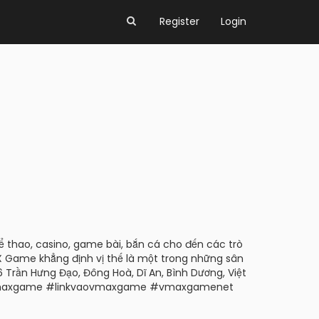
Register
Login
ể thao, casino, game bài, bắn cá cho đến các trò
MAX Game khẳng định vị thế là một trong những sân
56 Trần Hưng Đạo, Đông Hoà, Dĩ An, Bình Dương, Việt
vmaxgame #linkvaovmaxgame #vmaxgamenet