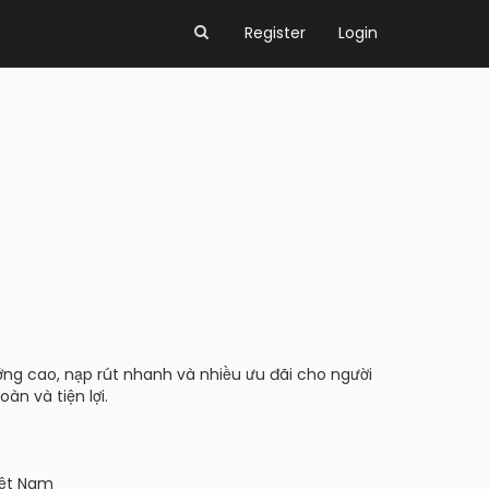
Register
Login
hưởng cao, nạp rút nhanh và nhiều ưu đãi cho người
àn và tiện lợi.
iệt Nam