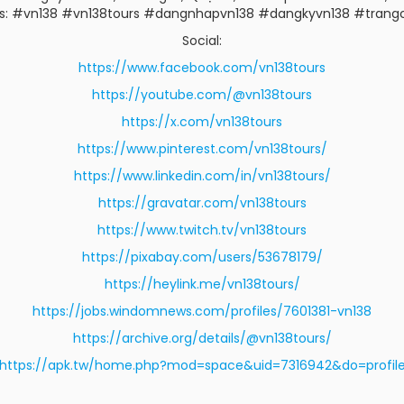
s: #vn138 #vn138tours #dangnhapvn138 #dangkyvn138 #trang
Social:
https://www.facebook.com/vn138tours
https://youtube.com/@vn138tours
https://x.com/vn138tours
https://www.pinterest.com/vn138tours/
https://www.linkedin.com/in/vn138tours/
https://gravatar.com/vn138tours
https://www.twitch.tv/vn138tours
https://pixabay.com/users/53678179/
https://heylink.me/vn138tours/
https://jobs.windomnews.com/profiles/7601381-vn138
https://archive.org/details/@vn138tours/
https://apk.tw/home.php?mod=space&uid=7316942&do=profil