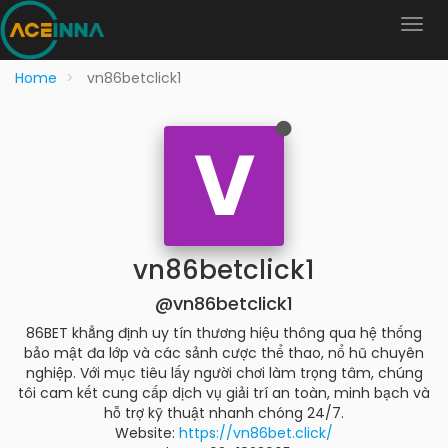
Home
vn86betclick1
V
vn86betclick1
@vn86betclick1
86BET khẳng định uy tín thương hiệu thông qua hệ thống
bảo mật đa lớp và các sảnh cược thể thao, nổ hũ chuyên
nghiệp. Với mục tiêu lấy người chơi làm trọng tâm, chúng
tôi cam kết cung cấp dịch vụ giải trí an toàn, minh bạch và
hỗ trợ kỹ thuật nhanh chóng 24/7.
Website:
https://vn86bet.click/