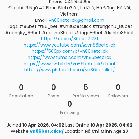
Phone: 0341823965
Địa chỉ: 9 Ngõ 42 Phan Đình Giót, La Khê, Hà Đông, Hà Nội,
Vietnam
Email:
vn86betclick@gmail.com
Tags: #86bet #86_bet #vn86betclick #trangchu_86bet
#dangky_86bet #casino86bet #daga86bet #lienhe86bet
https://x.com/86bet171731
https://www.youtube.com/@vn86betclick
https://500px.com/p/vn86betclick
https://www.tumblr.com/vn86betclick
https://www.twitch.tv/vn86betclick/about
https://www.pinterest.com/vn86betclick/
0
0
5
0
Reputation
Posts
Profile views
Followers
0
Following
Joined
10 Apr 2026, 04:02
Last Online
10 Apr 2026, 04:02
Website
vn86bet.click/
Location
Hồ Chí Minh
Age
27