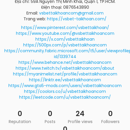
Địa chỉ: 59A Nguyễn Thị Minh Khai, Quận 1, TP.HCM.
Điện thoại: 0876543890
Email:
vsbettaikhoancom@gmail.com
Trang web:
https://vsbet-taikhoan.com/
https://www.pinterest.com/vsbettaikhoan/
https://www.youtube.com/@vsbettaikhoancom
https://x.com/vsbettaikhoan
https://500px.com/p/vsbettaikhoancom
https://community.fabric.microsoft.com/t5/user/viewprofil
id/1339744
https://www.behance.net/vsbettaikhoancom
https://www.twitch.tv/vsbettaikhoancom/about
https://myanimelist.net/profile/vsbettaikhoancom
https://linktr.ee/vsbettaikhoancom
https://www.gta5-mods.com/users/vsbettaikhoancom
https://coolors.co/u/vsbettaikhoancom
https://leetcode.com/u/vsbettaikhoancom/
0
0
24
0
Reputation
Posts
Profile views
Followers
0