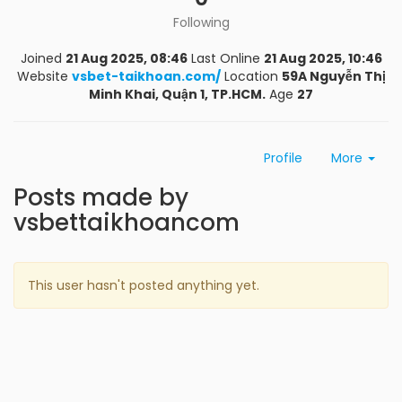
Following
Joined
21 Aug 2025, 08:46
Last Online
21 Aug 2025, 10:46
Website
vsbet-taikhoan.com/
Location
59A Nguyễn Thị
Minh Khai, Quận 1, TP.HCM.
Age
27
Profile
More
Posts made by
vsbettaikhoancom
This user hasn't posted anything yet.