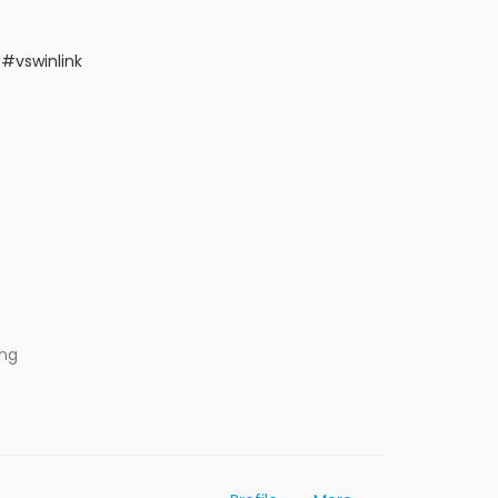
#vswinlink
ing