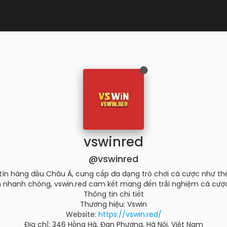
vswinred
@vswinred
 tín hàng đầu Châu Á, cung cấp đa dạng trò chơi cá cược như thể
ch nhanh chóng, vswin.red cam kết mang đến trải nghiệm cá cược
Thông tin chi tiết
Thương hiệu: Vswin
Website:
https://vswin.red/
Địa chỉ: 346 Hồng Hà, Đan Phượng, Hà Nội, Việt Nam