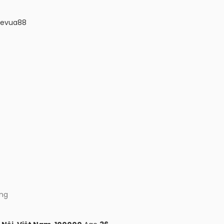
mevua88
ing