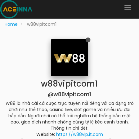
Home
w88vipitcom1
w88vipitcom1
@w88vipitcom1
W88 là nhà cái cá cược trực tuyến nổi tiếng với đa dạng trò
chơi như thể thao, casino live, slot game và nhiều ưu đãi
hấp dẫn. Người chơi có thể trải nghiệm hệ thống bảo mật
cao, giao dịch nhanh chóng cùng tỷ lệ kèo cạnh tranh.
Thông tin chi tiết:
Website:
https://w88vip.it.com