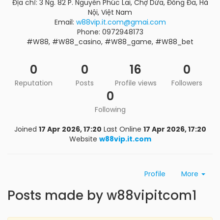
Địa chỉ: 3 Ng. 82 P. Nguyễn Phúc Lai, Chợ Dừa, Đống Đa, Hà
Nội, Việt Nam
Email:
w88vip.it.com@gmai.com
Phone: 0972948173
#W88, #W88_casino, #W88_game, #W88_bet
0
0
16
0
Reputation
Posts
Profile views
Followers
0
Following
Joined
17 Apr 2026, 17:20
Last Online
17 Apr 2026, 17:20
Website
w88vip.it.com
Profile
More
Posts made by w88vipitcom1