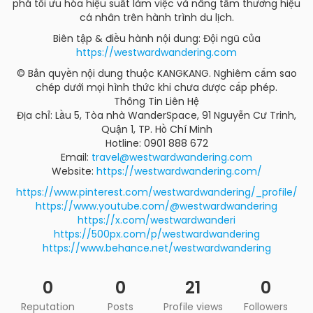
phá tối ưu hóa hiệu suất làm việc và nâng tầm thương hiệu
cá nhân trên hành trình du lịch.
Biên tập & điều hành nội dung: Đội ngũ của
https://westwardwandering.com
© Bản quyền nội dung thuộc KANGKANG. Nghiêm cấm sao
chép dưới mọi hình thức khi chưa được cấp phép.
Thông Tin Liên Hệ
Địa chỉ: Lầu 5, Tòa nhà WanderSpace, 91 Nguyễn Cư Trinh,
Quận 1, TP. Hồ Chí Minh
Hotline: 0901 888 672
Email:
travel@westwardwandering.com
Website:
https://westwardwandering.com/
https://www.pinterest.com/westwardwandering/_profile/
https://www.youtube.com/@westwardwandering
https://x.com/westwardwanderi
https://500px.com/p/westwardwandering
https://www.behance.net/westwardwandering
0
0
21
0
Reputation
Posts
Profile views
Followers