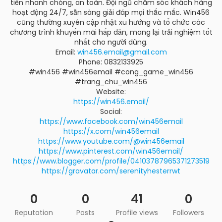
tiền nhanh chóng, an toàn. Đội ngũ chăm sóc khách hàng
hoạt động 24/7, sẵn sàng giải đáp mọi thắc mắc. Win456
cũng thường xuyên cập nhật xu hướng và tổ chức các
chương trình khuyến mãi hấp dẫn, mang lại trải nghiệm tốt
nhất cho người dùng.
Email:
win456.email@gmail.com
Phone: 0832133925
#win456 #win456email #cong_game_win456
#trang_chu_win456
Website:
https://win456.email/
Social:
https://www.facebook.com/win456email
https://x.com/win456email
https://www.youtube.com/@win456email
https://www.pinterest.com/win456email/
https://www.blogger.com/profile/04103787965371273519
https://gravatar.com/serenityhesterrwt
0
0
41
0
Reputation
Posts
Profile views
Followers