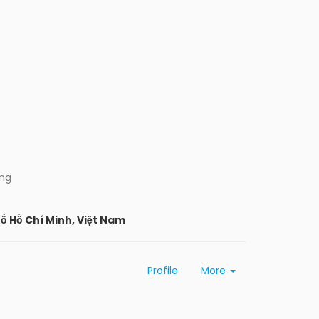
ing
hố Hồ Chí Minh, Việt Nam
Profile
More