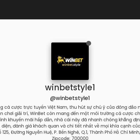
winbetstyle1
@winbetstyle1
ng cá cược trực tuyến Việt Nam, thu hút sự chú ý của đông đảo n
ân chơi giải trí, WinBet còn mang đến một môi trường cá cược c
rình khuyến mãi hấp dẫn, nhà cái này đã nhanh chóng khẳng định
 diện, đánh giá khách quan và chi tiết nhất về mọi khía cạnh củ
Số 125, Đường Nguyễn Huệ, P. Bến Nghé, Q.1, Thành Phố Hồ Chí Minh
Zipcode: 700000