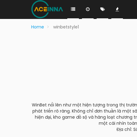
Home
winbetstyle1
WinBet nổi lên như một hiện tượng trong thị trườ
phát triển rõ ràng. Không chỉ đơn thuần là một s
hiện đại, kho game đồ sộ và hàng loạt chương t
một cái nhìn toàn
Địa chỉ: 