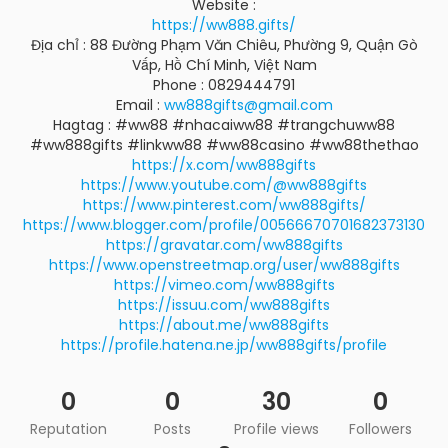
Website :
https://ww888.gifts/
Địa chỉ : 88 Đường Phạm Văn Chiêu, Phường 9, Quận Gò
Vấp, Hồ Chí Minh, Việt Nam
Phone : 0829444791
Email :
ww888gifts@gmail.com
Hagtag : #ww88 #nhacaiww88 #trangchuww88
#ww888gifts #linkww88 #ww88casino #ww88thethao
https://x.com/ww888gifts
https://www.youtube.com/@ww888gifts
https://www.pinterest.com/ww888gifts/
https://www.blogger.com/profile/00566670701682373130
https://gravatar.com/ww888gifts
https://www.openstreetmap.org/user/ww888gifts
https://vimeo.com/ww888gifts
https://issuu.com/ww888gifts
https://about.me/ww888gifts
https://profile.hatena.ne.jp/ww888gifts/profile
0
0
30
0
Reputation
Posts
Profile views
Followers