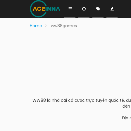
Home
ww88games
WW88 là nhà cái cá cược trực tuyến quốc tế, đư
đến 
Địa 