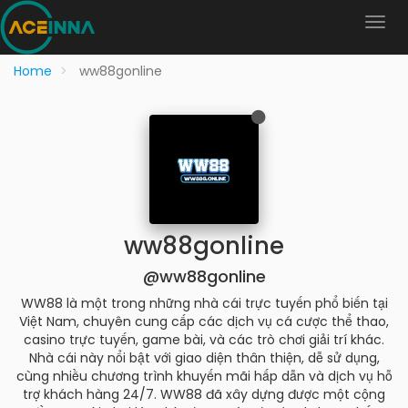
Home
ww88gonline
ww88gonline
@ww88gonline
WW88 là một trong những nhà cái trực tuyến phổ biến tại
Việt Nam, chuyên cung cấp các dịch vụ cá cược thể thao,
casino trực tuyến, game bài, và các trò chơi giải trí khác.
Nhà cái này nổi bật với giao diện thân thiện, dễ sử dụng,
cùng nhiều chương trình khuyến mãi hấp dẫn và dịch vụ hỗ
trợ khách hàng 24/7. WW88 đã xây dựng được một cộng