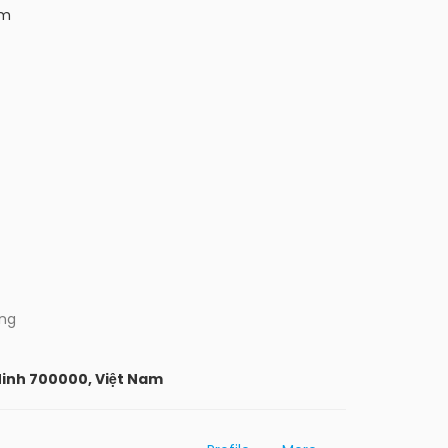
om
ing
Minh 700000, Việt Nam