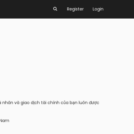
Register
Login
 nhân và giao dịch tài chính của bạn luôn được
t Nam