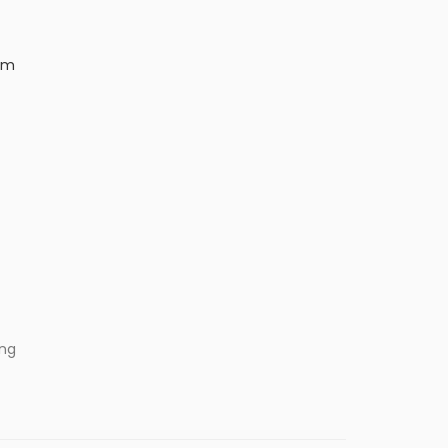
Nam
ing