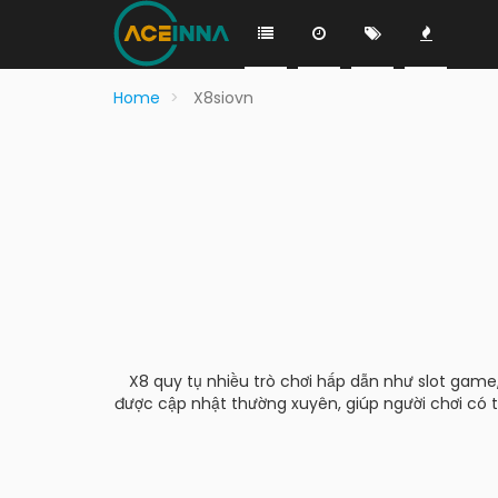
Home
X8siovn
X8 quy tụ nhiều trò chơi hấp dẫn như slot game,
được cập nhật thường xuyên, giúp người chơi có th