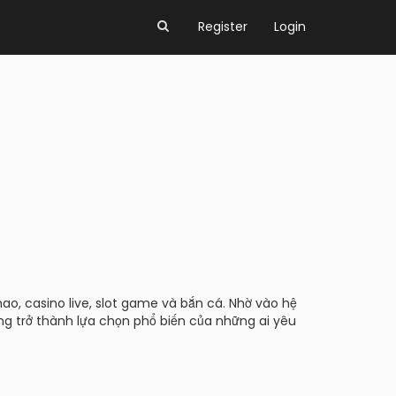
Register
Login
ao, casino live, slot game và bắn cá. Nhờ vào hệ
óng trở thành lựa chọn phổ biến của những ai yêu