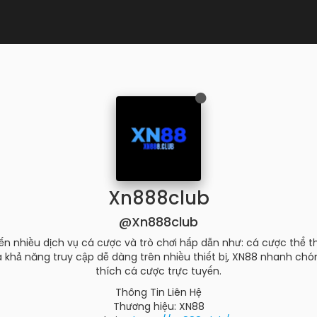
Xn888club
@Xn888club
ến nhiều dịch vụ cá cược và trò chơi hấp dẫn như: cá cược thể th
à khả năng truy cập dễ dàng trên nhiều thiết bị, XN88 nhanh ch
thích cá cược trực tuyến.
Thông Tin Liên Hệ
Thương hiệu: XN88