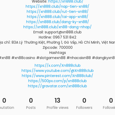
Website:
https://xn888.club/
https://xn888.club/nap-tien-xn88/
https://xn888.club/rut-tien-xn88/
https://xn888.club/tai-app-xn88/
https://xn888.club/dang-ky-xn88/
https://xn888.club/xn88-dang-nhap/
Email: support@xn888.club
Hotline: 0967 531 842
ịa chỉ: 83A Lý Thường Kiệt, Phường 1, Gò Vấp, Hồ Chí Minh, Việt N
Zipcode: 700000
Hashtags
#xn88 #xn88casino #slotgamexn88 #nhacaixn88 #dangkyxn8
https://x.com/Xn888club
https://www.youtube.com/@Xn888club
https://www.pinterest.com/Xn888club/
https://500px.com/p/xn888club
https://gravatar.com/xn888club
0
0
13
0
0
putation
Posts
Profile views
Followers
Follow