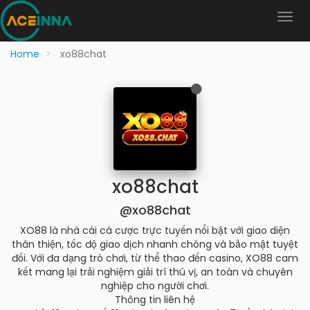
Home
xo88chat
xo88chat
@xo88chat
XO88 là nhà cái cá cược trực tuyến nổi bật với giao diện
thân thiện, tốc độ giao dịch nhanh chóng và bảo mật tuyệt
đối. Với đa dạng trò chơi, từ thể thao đến casino, XO88 cam
kết mang lại trải nghiệm giải trí thú vị, an toàn và chuyên
nghiệp cho người chơi.
Thông tin liên hệ