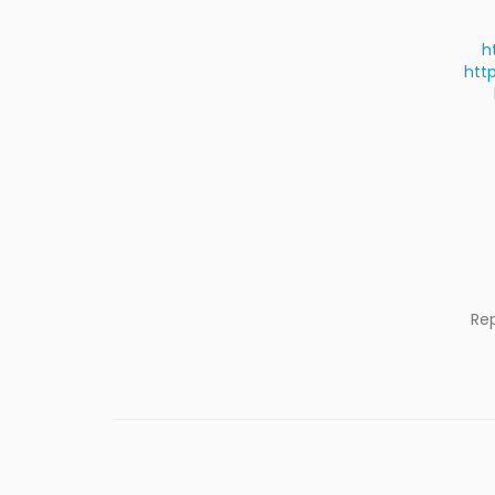
h
htt
Re