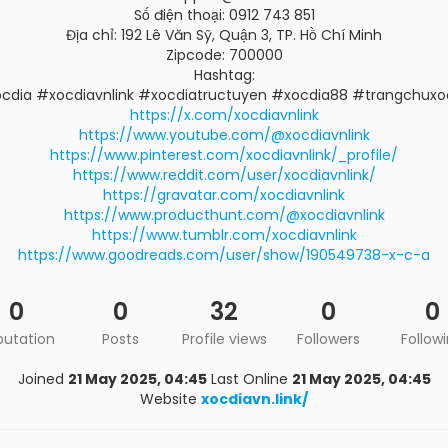
Số điện thoại: 0912 743 851
Địa chỉ: 192 Lê Văn Sỹ, Quận 3, TP. Hồ Chí Minh
Zipcode: 700000
Hashtag:
cdia #xocdiavnlink #xocdiatructuyen #xocdia88 #trangchuxo
https://x.com/xocdiavnlink
https://www.youtube.com/@xocdiavnlink
https://www.pinterest.com/xocdiavnlink/_profile/
https://www.reddit.com/user/xocdiavnlink/
https://gravatar.com/xocdiavnlink
https://www.producthunt.com/@xocdiavnlink
https://www.tumblr.com/xocdiavnlink
https://www.goodreads.com/user/show/190549738-x-c-a
0
0
32
0
0
putation
Posts
Profile views
Followers
Follow
Joined
21 May 2025, 04:45
Last Online
21 May 2025, 04:45
Website
xocdiavn.link/