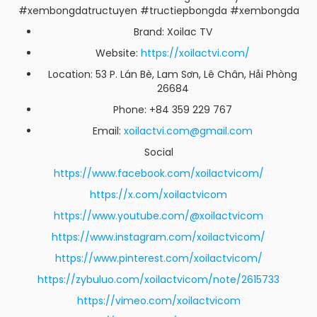
#xembongdatructuyen #tructiepbongda #xembongda
Brand: Xoilac TV
Website:
https://xoilactvi.com/
Location: 53 P. Lán Bè, Lam Sơn, Lê Chân, Hải Phòng
26684
Phone: +84 359 229 767
Email:
xoilactvi.com@gmail.com
Social
https://www.facebook.com/xoilactvicom/
https://x.com/xoilactvicom
https://www.youtube.com/@xoilactvicom
https://www.instagram.com/xoilactvicom/
https://www.pinterest.com/xoilactvicom/
https://zybuluo.com/xoilactvicom/note/2615733
https://vimeo.com/xoilactvicom