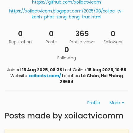
https://github.com/xoilactvicom
https://xoilactvicom.blogspot.com/2025/08/xoilac-tv-
kenh-phat-song-bong-truc.html
0
0
365
0
Reputation
Posts
Profile views
Followers
0
Following
Joined
15 Aug 2025, 08:38
Last Online
15 Aug 2025, 10:58
Website
xoilactvi.com/
Location
Lê Chân, Hải Phòng
26684
Profile
More
Posts made by xoilactvicomm