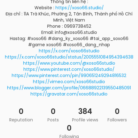
Thông tin liên hệ :
Website :
https://xoso66.studio/
Địa chỉ : 11A Trà Khúc, Phường 2, Tân Bình, Thành phố Hồ Chí
Minh, Việt Nam
Phone : 0969738452
Email: info@xoso66.studio
Hastag: #xoso66 #dang_ky_xoso66 #tai_app_soxo66
#game xoso66 #xoso66_dang_nhap
https://x.com/xoso66studio
https://x.com/xoso66studio/status/2005551084954394638
https://www.youtube.com/@xoso66studio
https://www.pinterest.com/xoso66studio/
https://www.pinterest.com/pin/990651249294816532
https://vimeo.com/xoso66studio
https://www.blogger.com/profile/06688922139550485091
https://gravatar.com/xoso66studio
0
0
384
0
Reputation
Posts
Profile views
Followers
0
Following