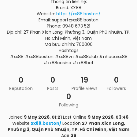
Thông tin liên hệ:
Brand: XX88
Website:
https://xx88.boston/
Email: support@xx88.boston
Phone: 0948 673 521
Địa chỉ: 27 Phan Xích Long, Phường 3, Quận Phú Nhuận, TP.
Hồ Chí Minh, Việt Nam
Mã bưu chính: 700000
Hashtags
#xx88 #xx88boston #xx88vn #xx88club #nhacaixx88
#xx88casino #xx88bet
0
0
19
0
Reputation
Posts
Profile views
Followers
0
Following
Joined
9 May 2026, 01:21
Last Online
9 May 2026, 03:46
Website
xx88.boston/
Location
27 Phan Xích Long,
Phường 3, Quận Phú Nhuận, TP. Hồ Chí Minh, Việt Nam
Age
36