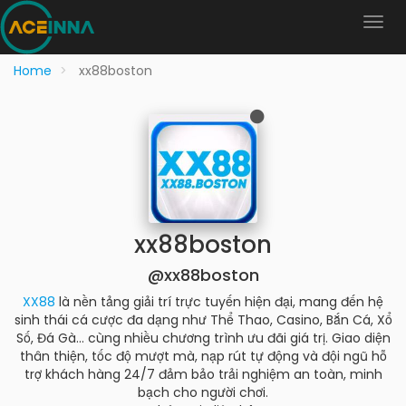
Home
xx88boston
xx88boston
@xx88boston
XX88
là nền tảng giải trí trực tuyến hiện đại, mang đến hệ
sinh thái cá cược đa dạng như Thể Thao, Casino, Bắn Cá, Xổ
Số, Đá Gà… cùng nhiều chương trình ưu đãi giá trị. Giao diện
thân thiện, tốc độ mượt mà, nạp rút tự động và đội ngũ hỗ
trợ khách hàng 24/7 đảm bảo trải nghiệm an toàn, minh
bạch cho người chơi.