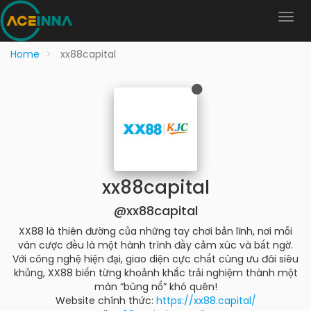
Home
xx88capital
xx88capital
@xx88capital
XX88 là thiên đường của những tay chơi bản lĩnh, nơi mỗi
ván cược đều là một hành trình đầy cảm xúc và bất ngờ.
Với công nghệ hiện đại, giao diện cực chất cùng ưu đãi siêu
khủng, XX88 biến từng khoảnh khắc trải nghiệm thành một
màn “bùng nổ” khó quên!
Website chính thức:
https://xx88.capital/