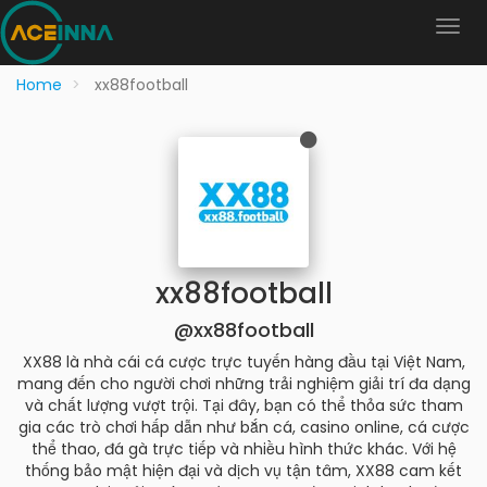
Home
xx88football
xx88football
@xx88football
XX88 là nhà cái cá cược trực tuyến hàng đầu tại Việt Nam,
mang đến cho người chơi những trải nghiệm giải trí đa dạng
và chất lượng vượt trội. Tại đây, bạn có thể thỏa sức tham
gia các trò chơi hấp dẫn như bắn cá, casino online, cá cược
thể thao, đá gà trực tiếp và nhiều hình thức khác. Với hệ
thống bảo mật hiện đại và dịch vụ tận tâm, XX88 cam kết