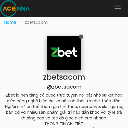
Home
zbetsacom
zbetsacom
@zbetsacom
Zbet là nền tảng cá cược trực tuyến nổi bật nhờ sự kết hợp
giữa công nghệ hiện đại và hệ sinh thái trò chơi toàn diện.
Người chơi có thể tham gia thể thao, casino live, slot game,
bắn cá và nhiều sản phẩm giải trí hấp dẫn khác với tỷ lệ trả
thưởng cao và tốc độ giao dịch cực nhanh.
THÔNG TIN CHI TIẾT: