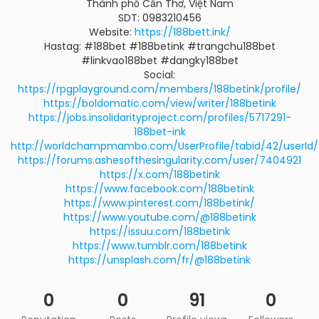
Thành phố Cần Thơ, Việt Nam
SDT: 0983210456
Website:
https://188bett.ink/
Hastag: #188bet #188betink #trangchu188bet
#linkvao188bet #dangky188bet
Social:
https://rpgplayground.com/members/188betink/profile/
https://boldomatic.com/view/writer/188betink
https://jobs.insolidarityproject.com/profiles/5717291-
188bet-ink
http://worldchampmambo.com/UserProfile/tabid/42/userId/
https://forums.ashesofthesingularity.com/user/7404921
https://x.com/188betink
https://www.facebook.com/188betink
https://www.pinterest.com/188betink/
https://www.youtube.com/@188betink
https://issuu.com/188betink
https://www.tumblr.com/188betink
https://unsplash.com/fr/@188betink
0
0
91
0