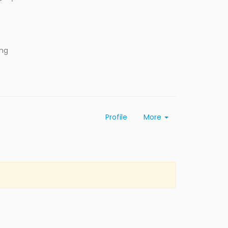
ing
Profile
More