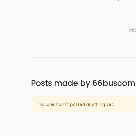
Re
Posts made by 66buscom
This user hasn't posted anything yet.