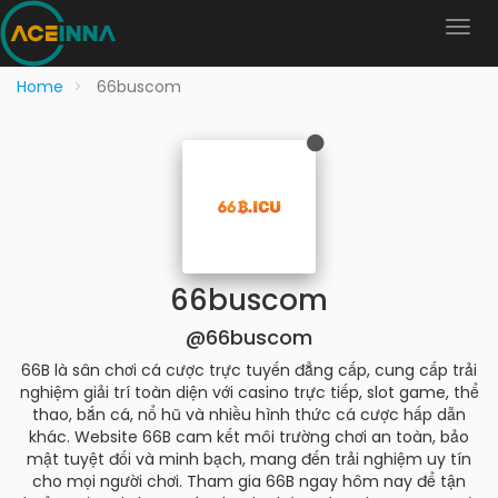
Home
66buscom
66buscom
@66buscom
66B là sân chơi cá cược trực tuyến đẳng cấp, cung cấp trải
nghiệm giải trí toàn diện với casino trực tiếp, slot game, thể
thao, bắn cá, nổ hũ và nhiều hình thức cá cược hấp dẫn
khác. Website 66B cam kết môi trường chơi an toàn, bảo
mật tuyệt đối và minh bạch, mang đến trải nghiệm uy tín
cho mọi người chơi. Tham gia 66B ngay hôm nay để tận