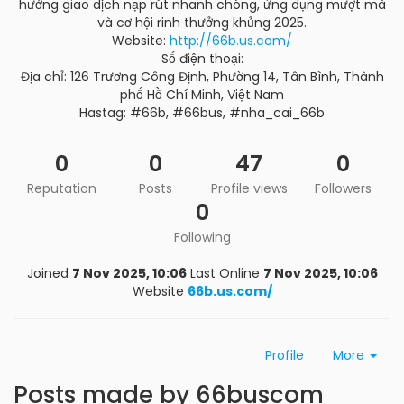
hưởng giao dịch nạp rút nhanh chóng, ứng dụng mượt mà
và cơ hội rinh thưởng khủng 2025.
Website:
http://66b.us.com/
Số điện thoại:
Địa chỉ: 126 Trương Công Định, Phường 14, Tân Bình, Thành
phố Hồ Chí Minh, Việt Nam
Hastag: #66b, #66bus, #nha_cai_66b
0
0
47
0
Reputation
Posts
Profile views
Followers
0
Following
Joined
7 Nov 2025, 10:06
Last Online
7 Nov 2025, 10:06
Website
66b.us.com/
Profile
More
Posts made by 66buscom