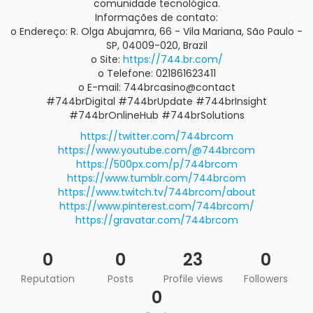
comunidade tecnológica.
Informações de contato:
o Endereço: R. Olga Abujamra, 66 - Vila Mariana, São Paulo -
SP, 04009-020, Brazil
o Site:
https://744.br.com/
o Telefone: 021861623411
o E-mail: 744brcasino@contact
#744brDigital #744brUpdate #744brInsight
#744brOnlineHub #744brSolutions
https://twitter.com/744brcom
https://www.youtube.com/@744brcom
https://500px.com/p/744brcom
https://www.tumblr.com/744brcom
https://www.twitch.tv/744brcom/about
https://www.pinterest.com/744brcom/
https://gravatar.com/744brcom
0
0
23
0
Reputation
Posts
Profile views
Followers
0