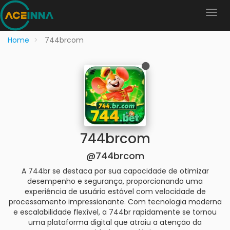
Home
744brcom
744brcom
@744brcom
A 744br se destaca por sua capacidade de otimizar
desempenho e segurança, proporcionando uma
experiência de usuário estável com velocidade de
processamento impressionante. Com tecnologia moderna
e escalabilidade flexível, a 744br rapidamente se tornou
uma plataforma digital que atraiu a atenção da