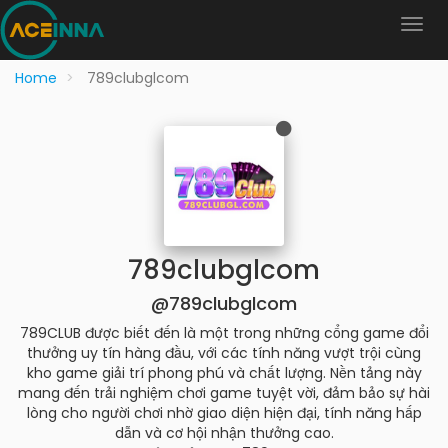
Home
789clubglcom
789clubglcom
@789clubglcom
789CLUB được biết đến là một trong những cổng game đổi
thưởng uy tín hàng đầu, với các tính năng vượt trội cùng
kho game giải trí phong phú và chất lượng. Nền tảng này
mang đến trải nghiệm chơi game tuyệt vời, đảm bảo sự hài
lòng cho người chơi nhờ giao diện hiện đại, tính năng hấp
dẫn và cơ hội nhận thưởng cao.