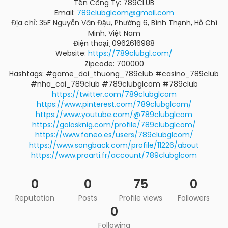
Tên Công Ty: 789CLUB
Email:
789clubglcom@gmail.com
Địa chỉ: 35F Nguyễn Văn Đậu, Phường 6, Bình Thạnh, Hồ Chí
Minh, Việt Nam
Điện thoại: ̣̣0962616988
Website:
https://789clubgl.com/
Zipcode: 700000
Hashtags: #game_doi_thuong_789club #casino_789club
#nha_cai_789club #789clubglcom #789club
https://twitter.com/789clubglcom
https://www.pinterest.com/789clubglcom/
https://www.youtube.com/@789clubglcom
https://golosknig.com/profile/789clubglcom/
https://www.faneo.es/users/789clubglcom/
https://www.songback.com/profile/11226/about
https://www.proarti.fr/account/789clubglcom
0
0
75
0
Reputation
Posts
Profile views
Followers
0
Following