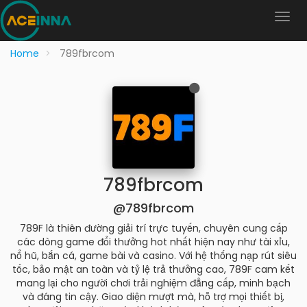
Home
789fbrcom
789fbrcom
@789fbrcom
789F là thiên đường giải trí trực tuyến, chuyên cung cấp
các dòng game đổi thưởng hot nhất hiện nay như tài xỉu,
nổ hũ, bắn cá, game bài và casino. Với hệ thống nạp rút siêu
tốc, bảo mật an toàn và tỷ lệ trả thưởng cao, 789F cam kết
mang lại cho người chơi trải nghiệm đẳng cấp, minh bạch
và đáng tin cậy. Giao diện mượt mà, hỗ trợ mọi thiết bị,